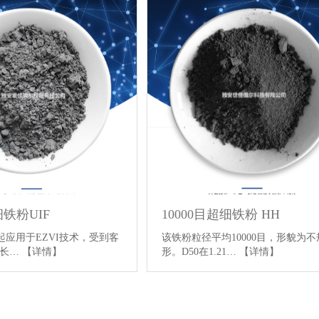
细铁粉UIF
10000目超细铁粉 HH
4年起应用于EZVI技术，受到客
该铁粉粒径平均10000目，形貌为不
持长…
【详情】
形。D50在1.21…
【详情】