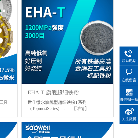
联系电话
在线留言
EHA-T 旗舰超细铁粉
微信扫一
工具
世佳微尔旗舰型超细铁粉T系列
（TopmostSeries），…
【详情】
关注微博