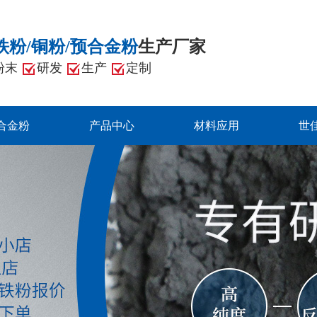
铁粉/铜粉/预合金粉
生产厂家
粉末
研发
生产
定制
合金粉
产品中心
材料应用
世