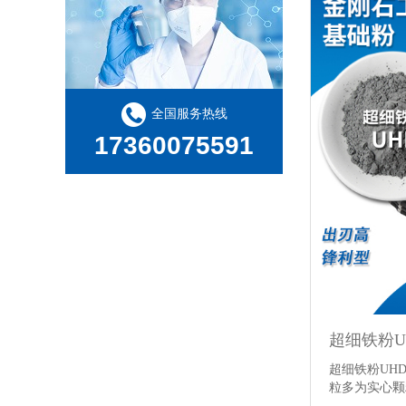
全国服务热线
17360075591
超细铁粉UH
超细铁粉UH
粒多为实心