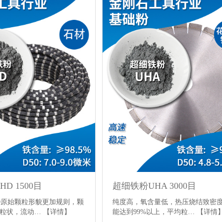
D 1500目
超细铁粉UHA 3000目
D原始颗粒形貌更加规则，颗
纯度高，氧含量低，热压烧结致密
颗粒状，流动…
【详情】
能达到99%以上，平均粒…
【详情