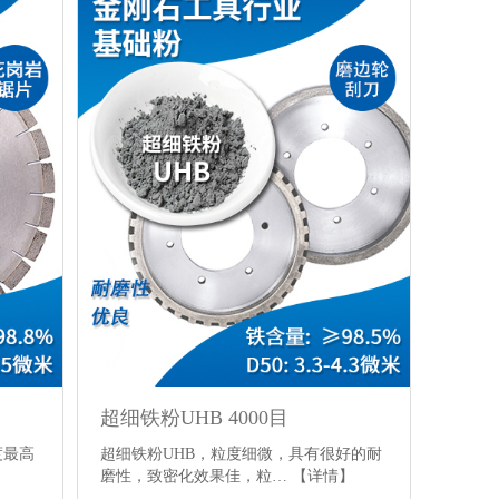
超细铁粉UHB 4000目
度最高
超细铁粉UHB，粒度细微，具有很好的耐
】
磨性，致密化效果佳，粒…
【详情】