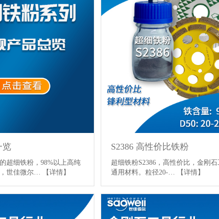
一览
S2386 高性价比铁粉
的超细铁粉，98%以上高纯
超细铁粉S2386，高性价比，金刚石
粉，世佳微尔…
【详情】
通用材料。粒径20-…
【详情】