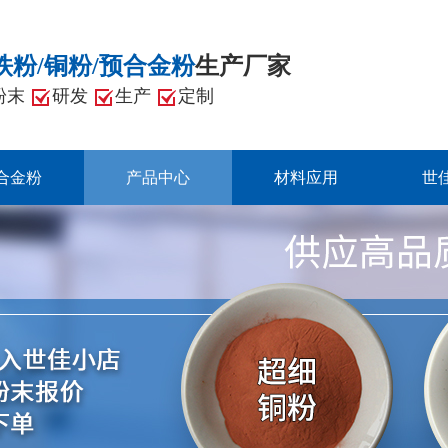
铁粉/铜粉/预合金粉
生产厂家
粉末
研发
生产
定制
合金粉
产品中心
材料应用
世