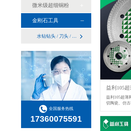
微米级超细铜粉
金刚石工具
水钻钻头 / 刀头 / 锯片
益利105
益利105超薄
切陶瓷、仿
全国服务热线
17360075591