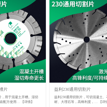
墙槽片
益利230通用切割片
槽片，用于混凝土开槽。湿切
益利230通用切割片，可切混凝土、
刀齿配方使用…
【详情】
材、大理石等，高锋利度，…
【详