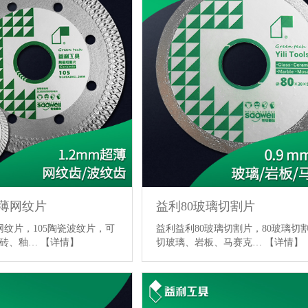
超薄网纹片
益利80玻璃切割片
网纹片，105陶瓷波纹片，可
益利益利80玻璃切割片，80玻璃切
古砖、釉…
【详情】
切玻璃、岩板、马赛克…
【详情】