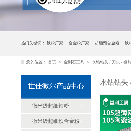
热门关键词：
铁粉厂家
合金粉厂家
超细预合金粉
铁
您的位置：
首页
>
金刚石工具
>
水钻钻头 / 刀头 / 锯
水钻钻头 /
世佳微尔产品中心
微米级超细铁粉
微米级超细预合金粉