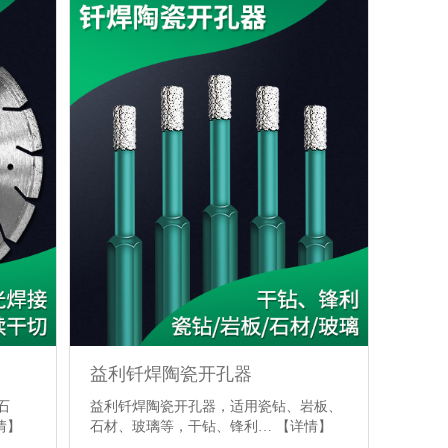
益利钎焊陶瓷开孔器
石
益利钎焊陶瓷开孔器，适用瓷钻、岩板、
情】
石材、玻璃等，干钻、锋利…
【详情】