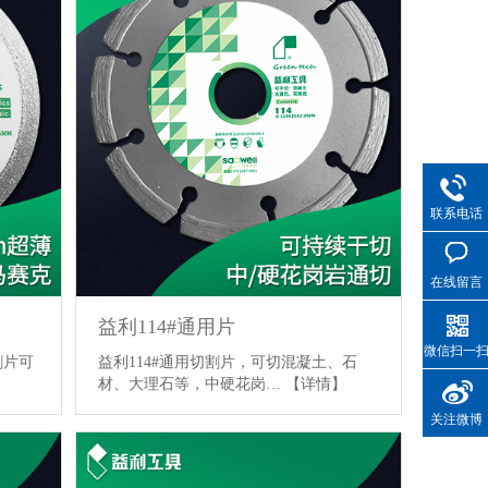
联系电话
在线留言
益利114#通用片
微信扫一
割片可
益利114#通用切割片，可切混凝土、石
材、大理石等，中硬花岗…
【详情】
关注微博