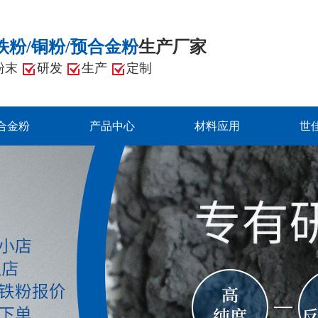
铁粉/铜粉/预合金粉
生产厂家
粉末
研发
生产
定制
合金粉
产品中心
材料应用
世